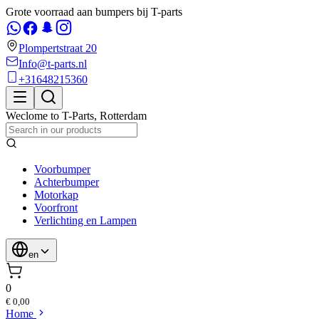
Grote voorraad aan bumpers bij T-parts
Plompertstraat 20
Info@t-parts.nl
+31648215360
Weclome to
T-Parts
,
Rotterdam
Voorbumper
Achterbumper
Motorkap
Voorfront
Verlichting en Lampen
en
0
€ 0,00
Home