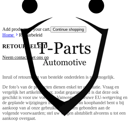
Add products to your cart.
Continue shopping
Home
Retourbeleid
RETOURBELEID
Neem contact met ons op
Inruil of retourneren van bestelde onderdelen is niet mogelijk.
De foto’s van de producten dienen enkel ter oriëntatie. Vraag en
vergelijk het artikelnummer, zodat gegarandeerd is dat deze ook
geschikt is voor uw voertuig. Vanwege de nieuwe EU-wetgeving en
de geplande wijzigingen in het wetboek van koophandel bent u bij
aankoop van al onze gebruikte producten gebonden aan de
volgende voorwaarden; stel uw vragen alstublieft alvorens u tot een
aankoop overgaat.