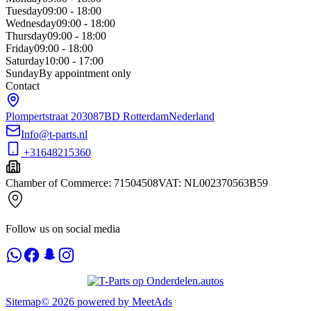
Tuesday
09:00 - 18:00
Wednesday
09:00 - 18:00
Thursday
09:00 - 18:00
Friday
09:00 - 18:00
Saturday
10:00 - 17:00
Sunday
By appointment only
Contact
Plompertstraat 20
3087BD Rotterdam
Nederland
Info@t-parts.nl
+31648215360
Chamber of Commerce
:
71504508
VAT
:
NL002370563B59
Follow us on social media
Sitemap
©
2026
powered by
MeetAds