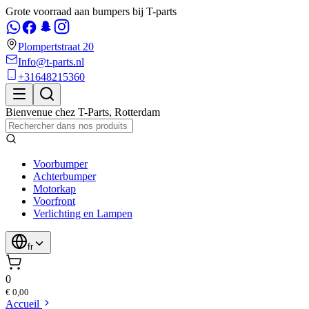
Grote voorraad aan bumpers bij T-parts
Plompertstraat 20
Info@t-parts.nl
+31648215360
Bienvenue chez
T-Parts
,
Rotterdam
Voorbumper
Achterbumper
Motorkap
Voorfront
Verlichting en Lampen
fr
0
€ 0,00
Accueil