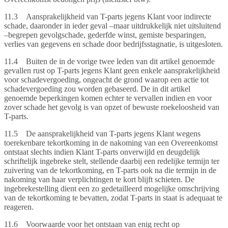
11.3 Aansprakelijkheid van T-parts jegens Klant voor indirecte
schade, daaronder in ieder geval –maar uitdrukkelijk niet uitsluitend
–begrepen gevolgschade, gederfde winst, gemiste besparingen,
verlies van gegevens en schade door bedrijfsstagnatie, is uitgesloten.
11.4 Buiten de in de vorige twee leden van dit artikel genoemde
gevallen rust op T-parts jegens Klant geen enkele aansprakelijkheid
voor schadevergoeding, ongeacht de grond waarop een actie tot
schadevergoeding zou worden gebaseerd. De in dit artikel
genoemde beperkingen komen echter te vervallen indien en voor
zover schade het gevolg is van opzet of bewuste roekeloosheid van
T-parts.
11.5 De aansprakelijkheid van T-parts jegens Klant wegens
toerekenbare tekortkoming in de nakoming van een Overeenkomst
ontstaat slechts indien Klant T-parts onverwijld en deugdelijk
schriftelijk ingebreke stelt, stellende daarbij een redelijke termijn ter
zuivering van de tekortkoming, en T-parts ook na die termijn in de
nakoming van haar verplichtingen te kort blijft schieten. De
ingebrekestelling dient een zo gedetailleerd mogelijke omschrijving
van de tekortkoming te bevatten, zodat T-parts in staat is adequaat te
reageren.
11.6 Voorwaarde voor het ontstaan van enig recht op