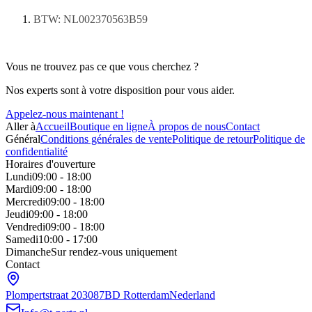
BTW: NL002370563B59
Vous ne trouvez pas ce que vous cherchez ?
Nos experts sont à votre disposition pour vous aider.
Appelez-nous maintenant !
Aller à
Accueil
Boutique en ligne
À propos de nous
Contact
Général
Conditions générales de vente
Politique de retour
Politique de
confidentialité
Horaires d'ouverture
Lundi
09:00 - 18:00
Mardi
09:00 - 18:00
Mercredi
09:00 - 18:00
Jeudi
09:00 - 18:00
Vendredi
09:00 - 18:00
Samedi
10:00 - 17:00
Dimanche
Sur rendez-vous uniquement
Contact
Plompertstraat 20
3087BD Rotterdam
Nederland