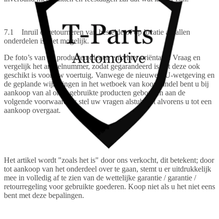
7.1 Inruil of retourneren van bestelde of op locatie afhallen
onderdelen is niet mogelijk.
De foto’s van de producten dienen enkel ter oriëntatie. Vraag en
vergelijk het artikelnummer, zodat gegarandeerd is dat deze ook
geschikt is voor uw voertuig. Vanwege de nieuwe EU-wetgeving en
de geplande wijzigingen in het wetboek van koophandel bent u bij
aankoop van al onze gebruikte producten gebonden aan de
volgende voorwaarden; stel uw vragen alstublieft alvorens u tot een
aankoop overgaat.
Het artikel wordt "zoals het is" door ons verkocht, dit betekent; door
tot aankoop van het onderdeel over te gaan, stemt u er uitdrukkelijk
mee in volledig af te zien van de wettelijke garantie / garantie /
retourregeling voor gebruikte goederen. Koop niet als u het niet eens
bent met deze bepalingen.