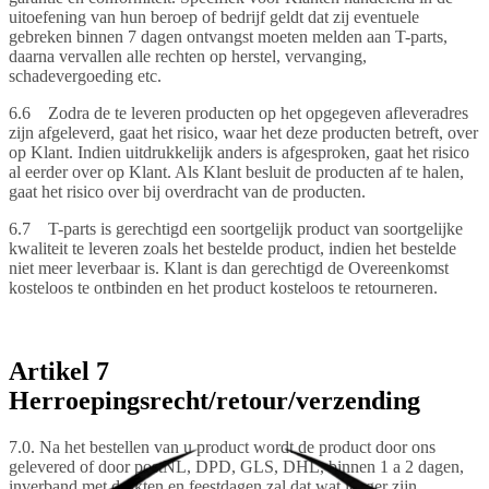
uitoefening van hun beroep of bedrijf geldt dat zij eventuele
gebreken binnen 7 dagen ontvangst moeten melden aan T-parts,
daarna vervallen alle rechten op herstel, vervanging,
schadevergoeding etc.
6.6 Zodra de te leveren producten op het opgegeven afleveradres
zijn afgeleverd, gaat het risico, waar het deze producten betreft, over
op Klant. Indien uitdrukkelijk anders is afgesproken, gaat het risico
al eerder over op Klant. Als Klant besluit de producten af te halen,
gaat het risico over bij overdracht van de producten.
6.7 T-parts is gerechtigd een soortgelijk product van soortgelijke
kwaliteit te leveren zoals het bestelde product, indien het bestelde
niet meer leverbaar is. Klant is dan gerechtigd de Overeenkomst
kosteloos te ontbinden en het product kosteloos te retourneren.
Artikel 7
Herroepingsrecht/retour/verzending
7.0. Na het bestellen van u product wordt de product door ons
gelevered of door postNL, DPD, GLS, DHL, binnen 1 a 2 dagen,
inverband met drukten en feestdagen zal dat wat langer zijn.