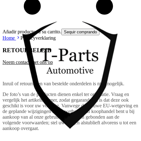
Añadir productos a su carrito.
Sequir comprando
Home
Privacyverklaring
RETOURBELEID
Neem contact met ons op
Inruil of retourneren van bestelde onderdelen is niet mogelijk.
De foto’s van de producten dienen enkel ter oriëntatie. Vraag en
vergelijk het artikelnummer, zodat gegarandeerd is dat deze ook
geschikt is voor uw voertuig. Vanwege de nieuwe EU-wetgeving en
de geplande wijzigingen in het wetboek van koophandel bent u bij
aankoop van al onze gebruikte producten gebonden aan de
volgende voorwaarden; stel uw vragen alstublieft alvorens u tot een
aankoop overgaat.