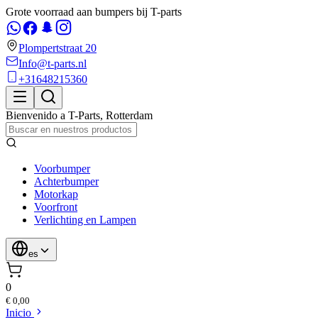
Grote voorraad aan bumpers bij T-parts
Plompertstraat 20
Info@t-parts.nl
+31648215360
Bienvenido a
T-Parts
,
Rotterdam
Voorbumper
Achterbumper
Motorkap
Voorfront
Verlichting en Lampen
es
0
€ 0,00
Inicio