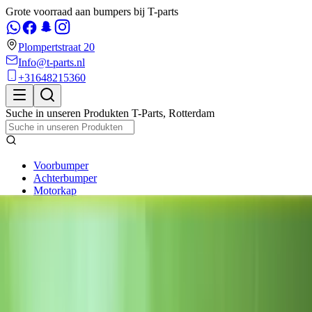
Grote voorraad aan bumpers bij T-parts
Plompertstraat 20
Info@t-parts.nl
+31648215360
Suche in unseren Produkten
T-Parts
,
Rotterdam
Voorbumper
Achterbumper
Motorkap
Voorfront
Verlichting en Lampen
de
0
€ 0,00
Startseite