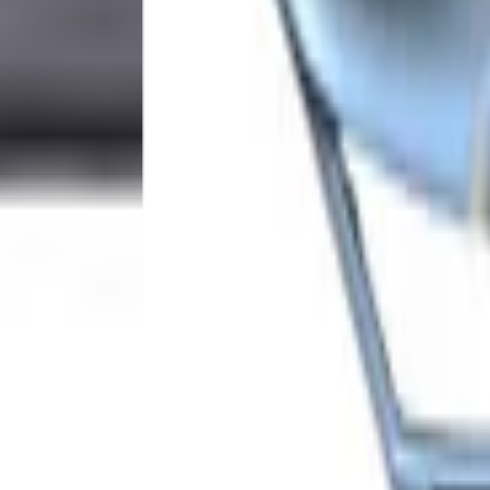
€ 349,00
Marge
Direkt zur Kasse
In den Warenkorb
Zusätzliche Informationen
Zustand
Gewicht
Einbauposition
Kann montiert werden
Teilname
Teilenummer(n)
Versandart
Lacktyp
PDC Vorbereitung
Scheinwerferreinigungsanlage Vorbereitung
Nebelscheinwerfer Vorbereitung
Dieses Teil ist geeignet für