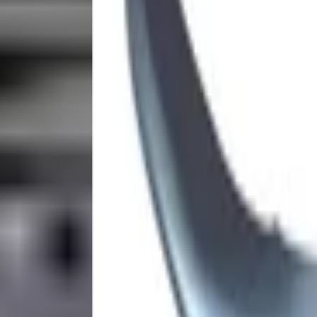
Fügen Sie Produkte zu Ihrem Warenkorb hinzu.
Weiter einkaufen
Startseite
Auto onderdelen
Stoßstangen & Kühlergrill und Zubeh
Hyundai Bayon Frontstoßstang
Auf Lager
Referenznummer
3835839
1
/
2
Versand oder Abholung bei
T-Parts
Schließt bald um 17:00
€ 499,00
-
30
%