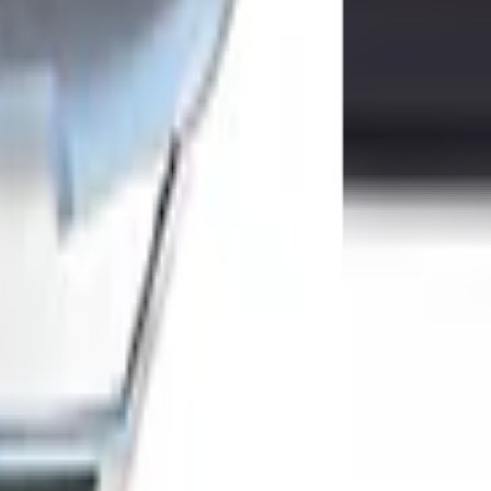
G
t zutreffend
n
per
50 Q0AC0
sand oder Abholung
llic
n
n
n