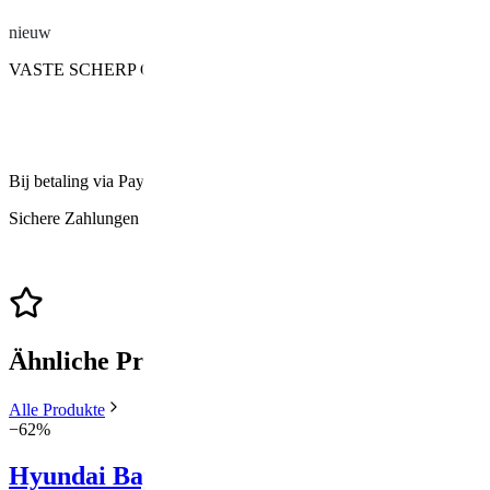
nieuw
VASTE SCHERP GEPRIJSD !
Bij betaling via PayPal worden transactiekosten van 3,4% + €0,35 doo
Sichere Zahlungen
Ähnliche Produkte
Alle Produkte
−
62
%
Hyundai Bayon Frontstoßstangengrilllei