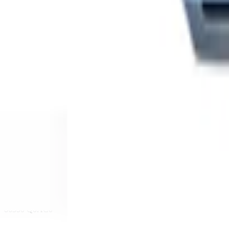
hyundai
Stellen Sie eine Frage zu diesem Produkt
Hyundai Bayon Frontstoßstangengrill sc
Betreff
*
(verplicht)
E-Mail
*
(verplicht)
Telefonnummer
Nachricht
*
(verplicht)
Senden
Direkter Kontakt über WhatsApp
Beschreibung
86350 Q0AC0