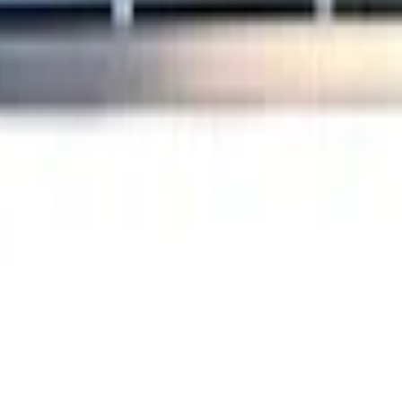
hwarz 86350Q0AC0 Grill 86350 Q0AC0:3835