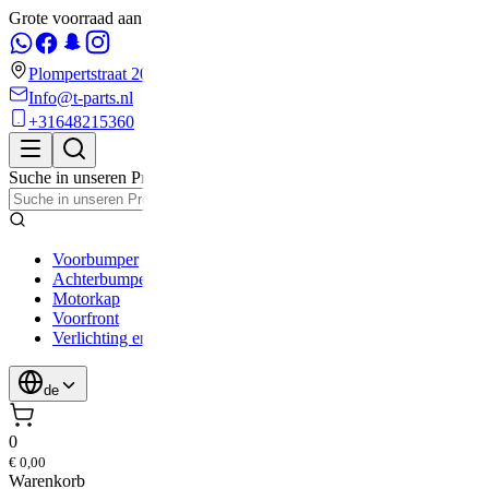
Grote voorraad aan bumpers bij T-parts
Plompertstraat 20
Info@t-parts.nl
+31648215360
Suche in unseren Produkten
T-Parts
,
Rotterdam
Voorbumper
Achterbumper
Motorkap
Voorfront
Verlichting en Lampen
de
0
€ 0,00
Warenkorb