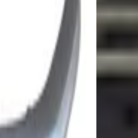
6350q0ac0-grill-86350-q0ac0
ill 86350 Q0AC0