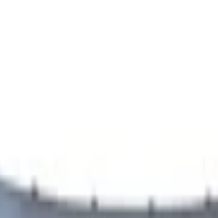
ör
Frontstoßstange
hyundai-bayon-frontstostangengrill-schwarz-8
engrill schwarz 86350Q0AC0 Gr