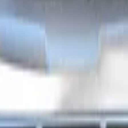
Neu
1 K
Nich
Nei
bum
863
Ver
Meta
Nei
Nei
Nei